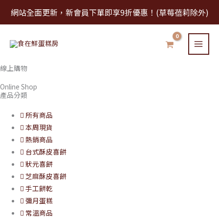
原
目
跳
此
此
此
網站全面更新，新會員下單即享9折優惠！(草莓蓓莉除外)
始
前
至
產
產
產
價
價
格：
格：
主
品
品
品
NT$800。
NT$750。
要
有
有
有
內
多
多
多
容
種
種
種
線上購物
款
款
款
Online Shop
式。
式。
式。
產品分類
可
可
可
所有商品
在
在
在
本周現貨
產
產
產
熱銷商品
品
品
品
台式酥皮喜餅
頁
頁
頁
狀元喜餅
面
面
面
芝麻酥皮喜餅
選
選
選
手工餅乾
擇
擇
擇
彌月蛋糕
選
選
選
常溫商品
項
項
項