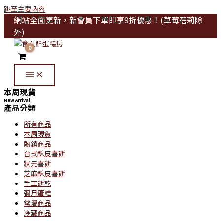
跳至主要內容
網站全面更新，新會員下單即享9折優惠！(草莓蓓莉除
外)
本周現貨
New Arrival
產品分類
所有商品
本周現貨
熱銷商品
台式酥皮喜餅
狀元喜餅
芝麻酥皮喜餅
手工餅乾
彌月蛋糕
常溫商品
冷藏商品