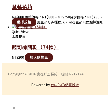
草莓蓓莉
NT$
800
原始價格：NT$800。
NT$
750
目前價格：NT$750。
此產品有多種款式。 可在產品頁面選擇選項
選擇規格
Quick View
本周現貨
起司棒餅乾（74棒）
NT$
200
加入購物車
Copyright © 2026 食在鮮蛋糕房｜統編37717174
Powered by
台中RWD網頁設計