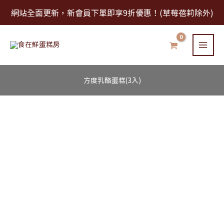
跳
網站全面更新，新會員下單即享9折優惠！(草莓蓓莉除外)
至
主
要
內
容
方度乳酪蛋糕(3入)
方
度
乳
酪
蛋
糕
(3