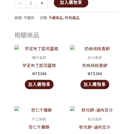
-
+
加入購物車
貨號:
不提供
分類:
冷藏商品
,
所有產品
相關商品
彌月蛋糕
狀元喜餅
芋泥布丁起司蛋糕
奶烏核桃喜餅
NT$
360
NT$
230
加入購物車
加入購物車
價
此
格
產
範
手工餅乾
狀元喜餅
圍：
品
杏仁千層酥
狀元餅-滷肉豆沙
NT$200
有
到