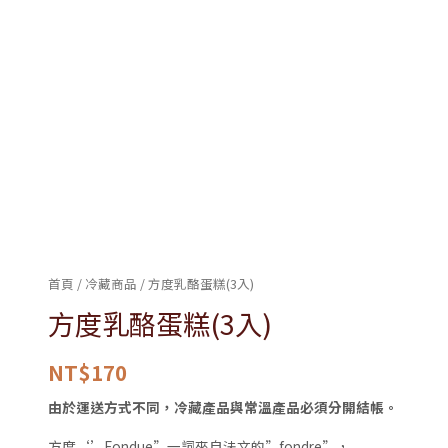
入)
數
量
首頁
/
冷藏商品
/ 方度乳酪蛋糕(3入)
方度乳酪蛋糕(3入)
NT$
170
由於運送方式不同，冷藏產品與常溫產品必須分開結帳。
方度‘’Fondue”一詞來自法文的”fondre”，