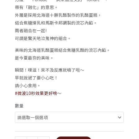
帶有「融化」的意思。
外層是採用北海道十勝乳酪製作的乳酪蛋糕，
結合焦糖煉乳和馬斯卡邦調製的流芯內餡。
兩者融合在一起!
可謂是驚天地泣鬼神的組合。
美味的北海道乳酪蛋糕結合焦糖乳酪的流芯內餡。
是今夏最夯的美味。
瞬間！噗滋！來不及反應就噴了啦～
早就說過了要小心吃！
請小心食用。
#微波10秒效果更好唷
～
數量