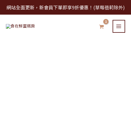
跳
網站全面更新，新會員下單即享9折優惠！(草莓蓓莉除外)
至
主
要
內
容