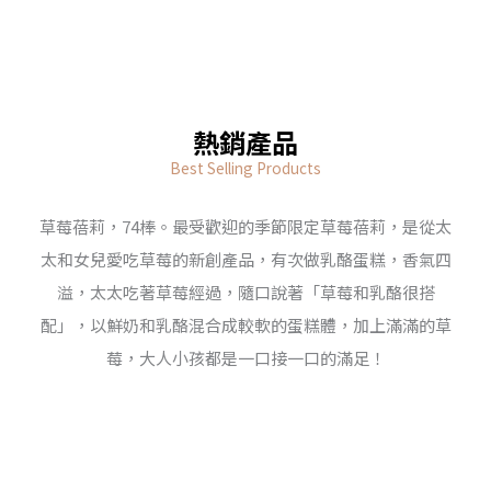
熱銷產品
Best Selling Products
草莓蓓莉，74棒。最受歡迎的季節限定草莓蓓莉，是從太
太和女兒愛吃草莓的新創產品，有次做乳酪蛋糕，香氣四
溢，太太吃著草莓經過，隨口說著「草莓和乳酪很搭
配」，以鮮奶和乳酪混合成較軟的蛋糕體，加上滿滿的草
莓，大人小孩都是一口接一口的滿足！