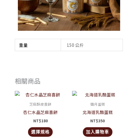
重量
150 公斤
相關商品
此
產
芝麻酥皮喜餅
彌月蛋糕
品
杏仁水晶芝麻喜餅
北海道乳酪蛋糕
有
NT$
180
NT$
350
多
選擇規格
加入購物車
種