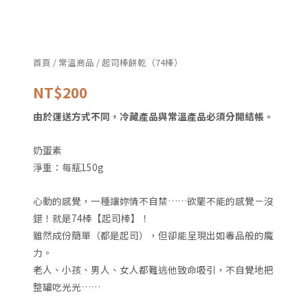
數
量
首頁
/
常溫商品
/ 起司棒餅乾（74棒）
NT$
200
由於運送方式不同，冷藏產品與常溫產品必須分開結帳。
奶蛋素
淨重：每瓶150g
心動的感覺，一種讓妳情不自禁……欲罷不能的感覺－沒
錯！就是74棒【起司棒】！
雖然成份簡單（都是起司），但卻能呈現出如毒品般的魔
力。
老人、小孩、男人、女人都難逃他致命吸引，不自覺地把
整罐吃光光……