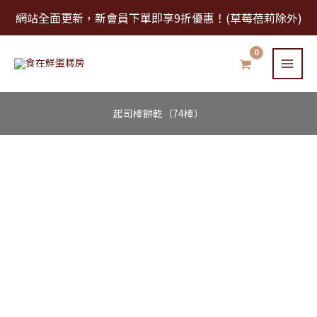
跳
網站全面更新，新會員下單即享9折優惠！(草莓蓓莉除外)
至
主
要
內
容
起司棒餅乾（74棒）
起
司
棒
餅
乾
（74
棒）