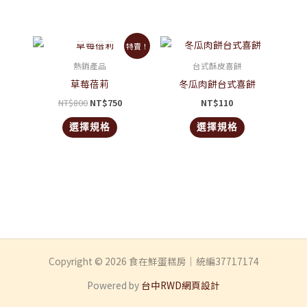
款
式。
暫無庫存
可
原
目
此
此
特賣！
始
前
在
產
產
價
價
熱銷產品
台式酥皮喜餅
產
格：
格：
品
品
草莓蓓莉
冬瓜肉餅台式喜餅
NT$800。
NT$750。
品
有
有
NT$
800
NT$
750
NT$
110
頁
多
多
面
選擇規格
選擇規格
種
種
選
款
款
擇
式。
式。
選
可
可
項
在
在
產
產
品
品
頁
頁
Copyright © 2026 食在鮮蛋糕房｜統編37717174
面
面
選
選
Powered by
台中RWD網頁設計
擇
擇