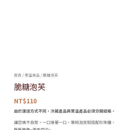
首頁
/
常溫商品
/ 脆糖泡芙
脆糖泡芙
NT$
110
由於運送方式不同，冷藏產品與常溫產品必須分開結帳。
讓您情不自禁，一口接著一口，單純泡芙殼搭配珍珠糖，
酥酥脆脆~蛋香四溢~