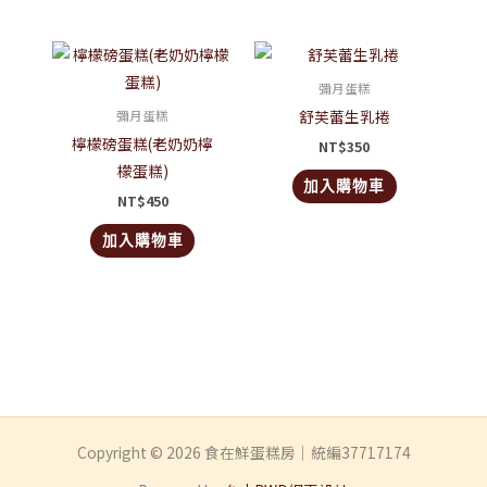
式。
可
在
彌月蛋糕
產
舒芙蕾生乳捲
彌月蛋糕
品
檸檬磅蛋糕(老奶奶檸
NT$
350
頁
檬蛋糕)
面
加入購物車
NT$
450
選
擇
加入購物車
選
項
Copyright © 2026 食在鮮蛋糕房｜統編37717174