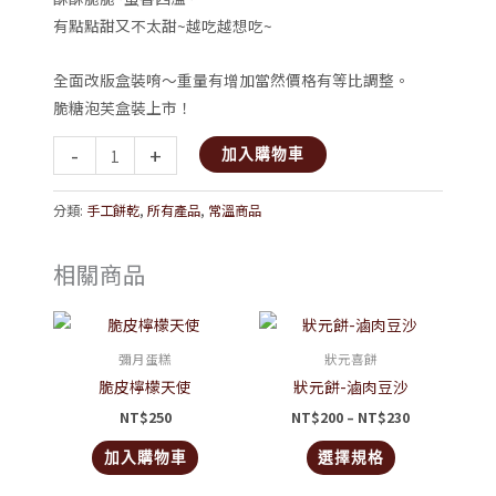
有點點甜又不太甜~越吃越想吃~
全面改版盒裝唷～重量有增加當然價格有等比調整。
脆糖泡芙盒裝上市！
-
+
加入購物車
分類:
手工餅乾
,
所有產品
,
常溫商品
相關商品
價
此
格
產
範
彌月蛋糕
狀元喜餅
圍：
品
脆皮檸檬天使
狀元餅-滷肉豆沙
NT$200
有
到
NT$
250
NT$
200
–
NT$
230
NT$230
多
加入購物車
選擇規格
種
款