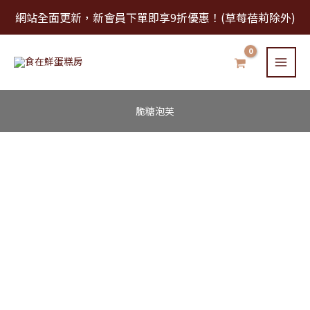
跳
網站全面更新，新會員下單即享9折優惠！(草莓蓓莉除外)
至
主
要
內
容
脆糖泡芙
脆
糖
泡
芙
數
量