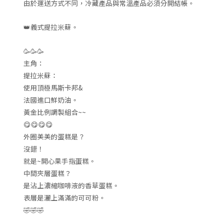
量
由於運送方式不同，冷藏產品與常溫產品必須分開結帳。
👑義式提拉米蘇。
🥳🥳🥳
主角：
提拉米蘇：
使用頂極馬斯卡邦&
法國進口鮮奶油。
黃金比例調製組合~~
😋😋😋😋
外圈美美的蛋糕是？
沒錯！
就是~開心果手指蛋糕。
中間夾層蛋糕？
是沾上濃縮咖啡液的香草蛋糕。
表層是灑上滿滿的可可粉。
🤣🤣🤣