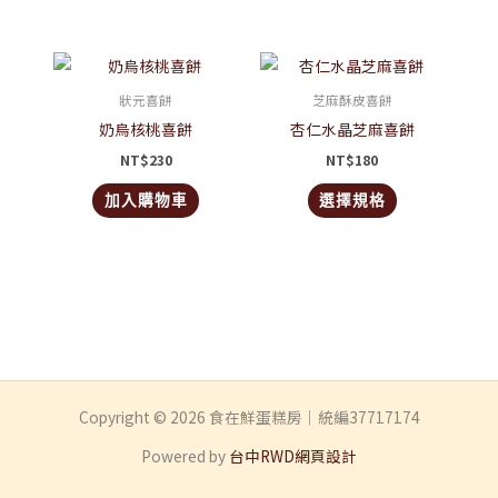
此
產
狀元喜餅
芝麻酥皮喜餅
品
奶烏核桃喜餅
杏仁水晶芝麻喜餅
有
NT$
230
NT$
180
多
加入購物車
選擇規格
種
款
式。
可
在
產
品
頁
Copyright © 2026 食在鮮蛋糕房｜統編37717174
面
選
Powered by
台中RWD網頁設計
擇