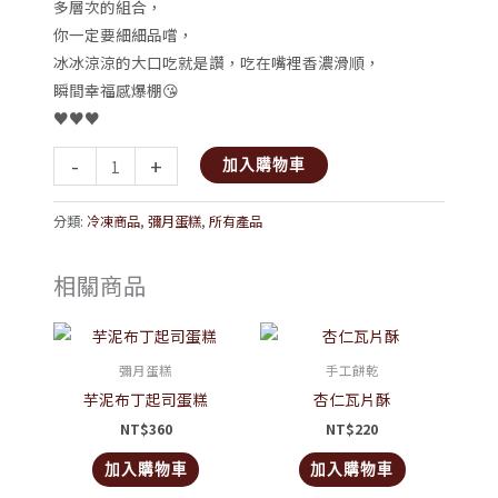
多層次的組合，
你一定要細細品嚐，
冰冰涼涼的大口吃就是讚，吃在嘴裡香濃滑順，
瞬間幸福感爆棚😘
♥️♥️♥️
-
+
加入購物車
分類:
冷凍商品
,
彌月蛋糕
,
所有產品
相關商品
彌月蛋糕
手工餅乾
芋泥布丁起司蛋糕
杏仁瓦片酥
NT$
360
NT$
220
加入購物車
加入購物車