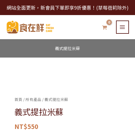
跳
網站全面更新，新會員下單即享9折優惠！(草莓蓓莉除外)
至
主
要
內
容
義式提拉米蘇
義
式
提
首頁
/
所有產品
/ 義式提拉米蘇
拉
義式提拉米蘇
米
蘇
NT$
550
數