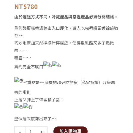
數
NT$
780
量
由於運送方式不同，冷藏產品與常溫產品必須分開結帳。
重乳酪蛋糕香濃綿密入口即化，讓人吃完唇齒留香餘韻猶
存~~
巧妙地添加天然檸檬汁檸檬皮，使得重乳酪又多了點微
酸……
哇塞……
真的完全不膩口
重點是~~底層的超好吃餅皮（私家特調）超級厲
害的啦!!
上層又抹上了蜂蜜橘子醬！
整個層次感都出來了～
-
+
加入購物車