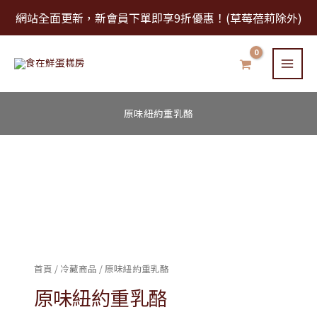
跳
網站全面更新，新會員下單即享9折優惠！(草莓蓓莉除外)
至
主
要
內
容
原味紐約重乳酪
原
味
紐
約
重
首頁
/
冷藏商品
/ 原味紐約重乳酪
乳
原味紐約重乳酪
酪