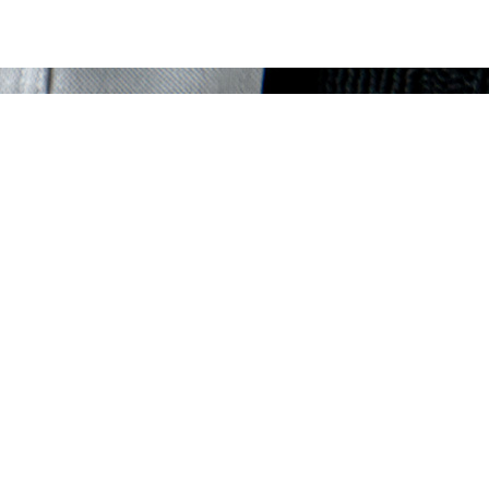
精選商品
Feautured Products