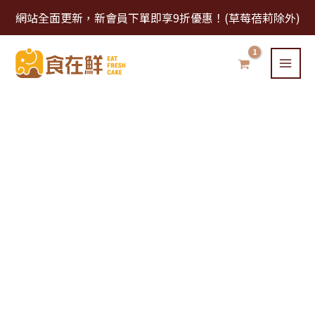
跳
網站全面更新，新會員下單即享9折優惠！(草莓蓓莉除外)
至
主
要
內
容