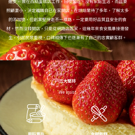
進步。 曾在西點蛋糕店工作，日夜加班，沒有家庭生活，而且要
照顧妻小，決定離職自已在家開店。在烘焙業待了多年，了解太多
的添加物，但創業堅持走不一樣路，一定要用好品質且安全的食
材。然而沒錢開店，只能從網路店起家，這幾年來食安風暴接連發
生，引起民眾重視，口碑相傳下也逐漸有了自己的忠實顧客群。
三大堅持
We Insist
用料實在
食材新鮮