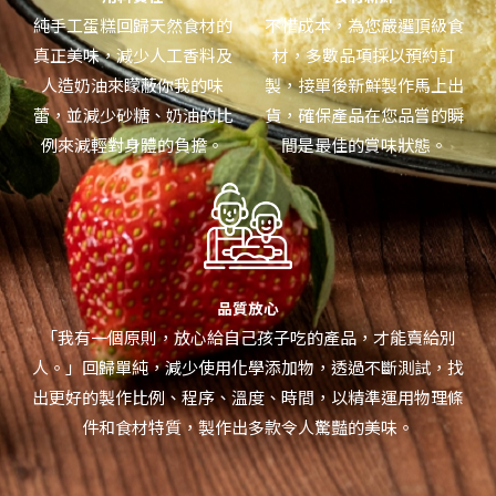
純手工蛋糕回歸天然食材的
不惜成本，為您嚴選頂級食
真正美味，減少人工香料及
材，多數品項採以預約訂
人造奶油來矇蔽你我的味
製，接單後新鮮製作馬上出
蕾，並減少砂糖、奶油的比
貨，確保產品在您品嘗的瞬
例來減輕對身體的負擔。
間是最佳的賞味狀態。
品質放心
「我有一個原則，放心給自己孩子吃的產品，才能賣給別
人。」回歸單純，減少使用化學添加物，透過不斷測試，找
出更好的製作比例、程序、溫度、時間，以精準運用物理條
件和食材特質，製作出多款令人驚豔的美味。